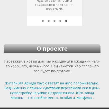
чувство безопасности и
чувство безопасности и
чувство безопасности и
чувство безопасности и
чувство безопасности и
комфортного проживания
комфортного проживания
комфортного проживания
комфортного проживания
комфортного проживания
всех семей.
всех семей.
всех семей.
всех семей.
всех семей.
О проекте
Переезжая в новый дом, мы находимся в ожидании чего-
то хорошего, необычного. Нам кажется, что теперь-то
все будет по-другому.
Жители ЖК Аркада Хаус ответят на него положительно.
Ведь именно с такими чувствами переезжали они в дом-
новостройку на улице Островитянова. Юго-запад
Москвы – это особое место, особая атмосфера...